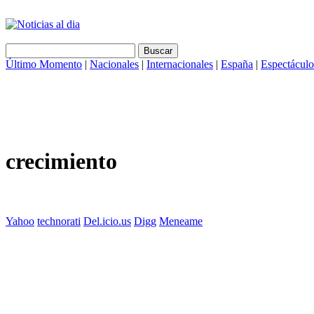
Último Momento
|
Nacionales
|
Internacionales
|
España
|
Espectáculo
crecimiento
Yahoo
technorati
Del.icio.us
Digg
Meneame