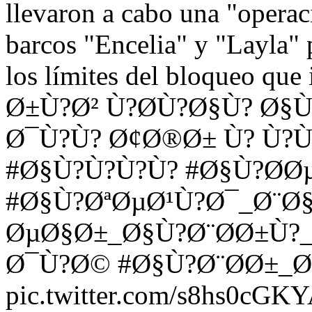
llevaron a cabo una "operaci
barcos "Encelia" y "Layla"
los límites del bloqueo que
Ø±Ù?Ø² Ù?Ø­Ù?Ø§Ù? Ø§Ù
Ø¯Ù?Ù? Ø¢Ø®Ø± Ù? Ù?Ù
#Ø§Ù?Ù?Ù?Ù? #Ø§Ù?Ø­Ø
#Ø§Ù?ØªØµØ¹Ù?Ø¯_Ø¨Ø§
ØµØ§Ø±_Ø§Ù?Ø¨Ø­Ø±Ù?
Ø¯Ù?Ø© #Ø§Ù?Ø¨Ø­Ø±_Ø
pic.twitter.com/s8hs0cGK