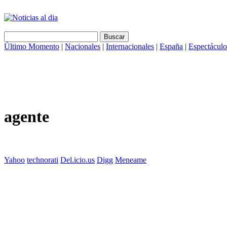
Último Momento
|
Nacionales
|
Internacionales
|
España
|
Espectáculo
agente
Yahoo
technorati
Del.icio.us
Digg
Meneame