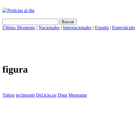
Último Momento
|
Nacionales
|
Internacionales
|
España
|
Espectáculo
figura
Yahoo
technorati
Del.icio.us
Digg
Meneame