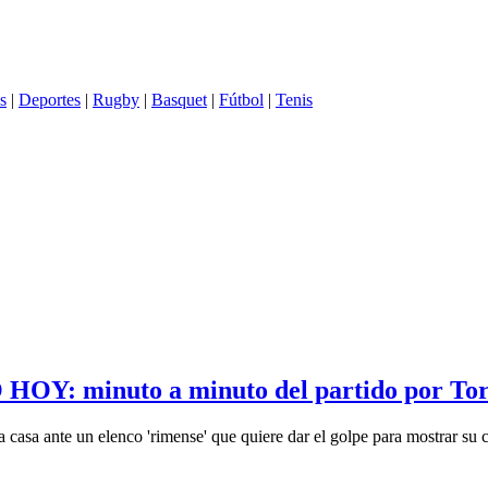
s
|
Deportes
|
Rugby
|
Basquet
|
Fútbol
|
Tenis
O HOY: minuto a minuto del partido por To
la casa ante un elenco 'rimense' que quiere dar el golpe para mostrar su