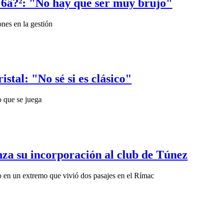
l '6â?²: "No hay que ser muy brujo"
ones en la gestión
stal: "No sé si es clásico"
o que se juega
anza su incorporación al club de Túnez
o en un extremo que vivió dos pasajes en el Rímac