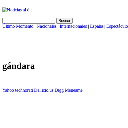
Último Momento
|
Nacionales
|
Internacionales
|
España
|
Espectáculo
gándara
Yahoo
technorati
Del.icio.us
Digg
Meneame